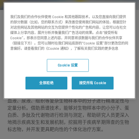
我们及我们的合作伙伴使用 Cookie 和其他跟踪技术，以及您直接向我们提供
的部分数据（比如，您的联系方式）来改善您使用我们网站的体验，根据您针
对这些网站及其他网站的交互为您提供个性化的广告和内容，让您可以在社交
媒体上分享内容，展开分析并衡量我们广告活动的效果。点击“接受所有
Cookie”，即表示您同意上述内容，并同意将该数据与我们的合作伙伴共享
（链接见下方）。您可以随时在我们网站底部的“Cookie 设置”部分更改您的同
应用
临床质谱
临床研究
意偏好。请查看我们的《Cookie 通知》，了解有关我们实践的更多信息
Cookie 设置
临床与转化研究
全部拒绝
接受所有 Cookie
质谱（MS）是一项极具应用价值的分析技术，在临床研究中
的重要性日益凸显。该技术具备高灵敏度与高特异性，可对
血液、尿液、组织等复杂生物样本中的分子进行精准定性与
定量分析。借助质谱技术，能够对生物样本中的小分子、蛋
白质、多肽及代谢物进行检测与测定，帮助研究人员更深入
地揭示疾病发生和发展机制，挖掘用于疾病早期筛查的生物
标志物，并开发更具靶向性的个体化治疗方案。