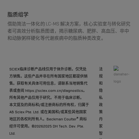
脂质组学
借助简洁一体化的 LC-MS 解决方案，核心实验室与转化研究
者可高效分析脂质图谱，揭示糖尿病、肥胖、高血压、卒中
和动脉粥样硬化等代谢疾病中的脂质种类改变。
SCIEX临床诊断产品线仅用于体外诊断。仅凭处
法
方销售。这些产品并非在所有国家地区都提供销
规
售。获取有关具体可用信息，请联系当地销售代
和
表或查阅
https://sciex.com.cn/diagnostics
。
隐
所有其他产品仅用于研究。不用于临床诊断。
私
本文提及的商标和/或注册商标的所有权，归属于
政
AB Sciex Pte. Ltd. 或在美国和/或某些其他国家
策
®
地区的各权利所有人。Beckman Coulter
商标
丹
经许可使用。©
20262025 DH Tech. Dev. Pte.
家
Ltd.
智